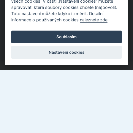
všech cookies. V části „Nastavení cookies“ můžete
spravovat, které soubory cookies chcete (ne)povolit.
Toto nastavení můžete kdykoli změnit. Detailní
informace o používaných cookies
naleznete zde
Souhlasím
Nastavení cookies
Kotěrova 4395, Zlín 760 01
577 018 897