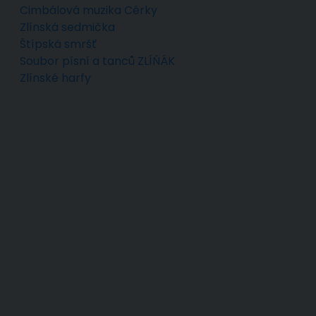
Cimbálová muzika Cérky
Zlínská sedmička
Štípská smršť
Soubor písní a tanců ZLÍŇÁK
Zlínské harfy