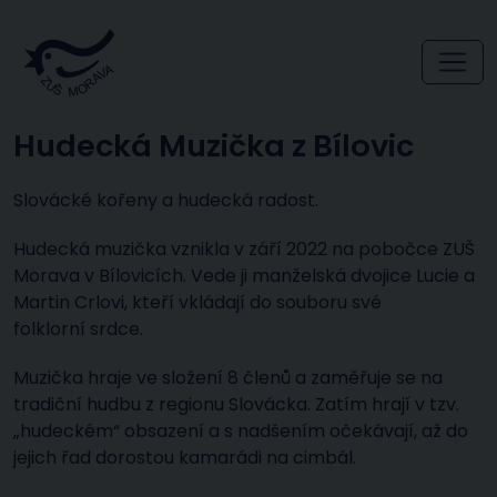
Hudecká Muzička z Bílovic
Slovácké kořeny a hudecká radost.
Hudecká muzička vznikla v září 2022 na pobočce ZUŠ
Morava v Bílovicích. Vede ji manželská dvojice Lucie a
Martin Crlovi, kteří vkládají do souboru své
folklorní srdce.
Muzička hraje ve složení 8 členů a zaměřuje se na
tradiční hudbu z regionu Slovácka. Zatím hrají v tzv.
„hudeckém“ obsazení a s nadšením očekávají, až do
jejich řad dorostou kamarádi na cimbál.