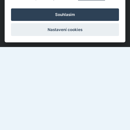
Souhlasím
Nastavení cookies
Kotěrova 4395, Zlín 760 01
577 018 897