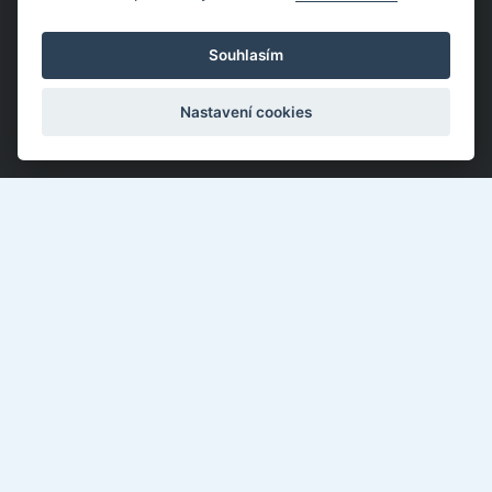
Souhlasím
Nastavení cookies
Kotěrova 4395, Zlín 760 01
577 018 897