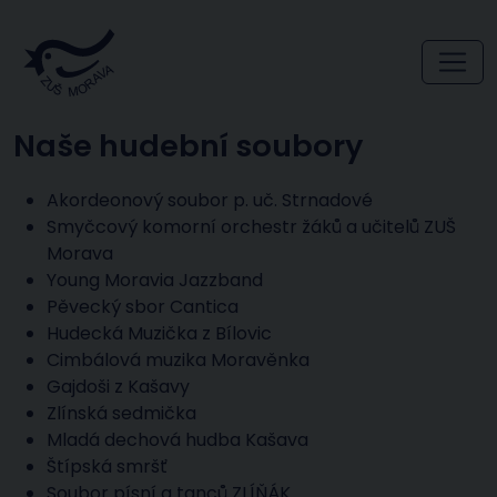
Naše hudební soubory
Akordeonový soubor p. uč. Strnadové
Smyčcový komorní orchestr žáků a učitelů ZUŠ
Morava
Young Moravia Jazzband
Pěvecký sbor Cantica
Hudecká Muzička z Bílovic
Cimbálová muzika Moravěnka
Gajdoši z Kašavy
Zlínská sedmička
Mladá dechová hudba Kašava
Štípská smršť
Soubor písní a tanců ZLÍŇÁK