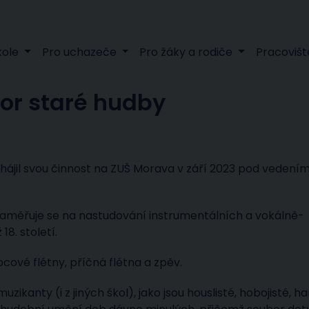
kole
Pro uchazeče
Pro žáky a rodiče
Pracovišt
bor staré hudby
hájil svou činnost na ZUŠ Morava v září 2023 pod vedení
 zaměřuje se na nastudování instrumentálních a vokálně-
8. století.
cové flétny, příčná flétna a zpěv.
uzikanty (i z jiných škol), jako jsou houslisté, hobojisté, ha