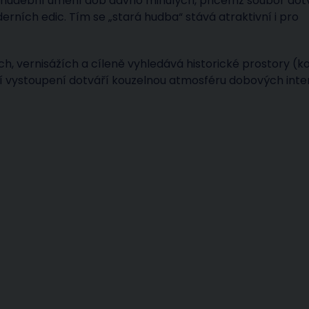
at hudební umění dob dávno minulých, přičemž soubor dot
ních edic. Tím se „stará hudba“ stává atraktivní i pro
, vernisážích a cíleně vyhledává historické prostory (ko
í vystoupení dotváří kouzelnou atmosféru dobových inter