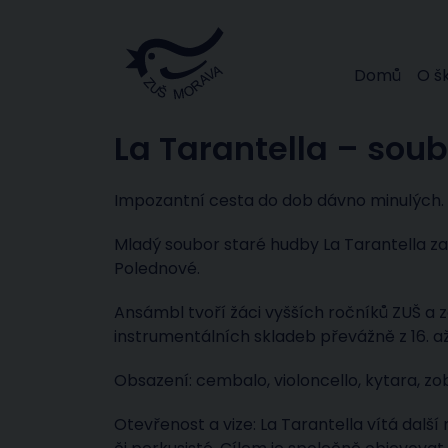
Domů
O š
La Tarantella – sou
Impozantní cesta do dob dávno minulých.
Mladý soubor staré hudby La Tarantella za
Polednové.
Ansámbl tvoří žáci vyšších ročníků ZUŠ a
instrumentálních skladeb převážně z 16. až 1
Obsazení: cembalo, violoncello, kytara, zob
Otevřenost a vize: La Tarantella vítá další m