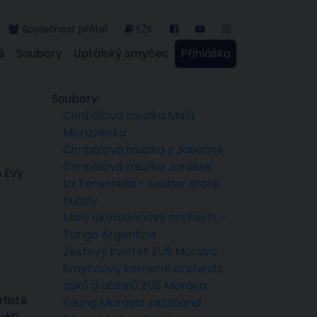
Společnost přátel
EŽK
ě
Soubory
Liptálský smyčec
Přihláška
Soubory:
Cimbálová muzika Malá
Moravěnka
Cimbálová muzika z Jasenné
Cimbálová muzika Jarášek
m Evy
La Tarantella - soubor staré
hudby
Malý akordeonový orchestr -
Tango Argentino
Žesťový kvintet ZUŠ Morava
Smyčcový komorní orchestr
žáků a učitelů ZUŠ Morava
rfisté
Young Moravia Jazzband