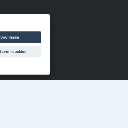
Souhlasím
tavení cookies
ektronická žákovská knížka
o učitele