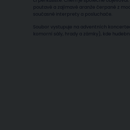
či perkusisté. Cílem je společně objevov
poutavé a zajímavé aranže čerpané z moder
současné interprety a posluchače.
Soubor vystupuje na adventních koncertech
komorní sály, hrady a zámky), kde hudebn