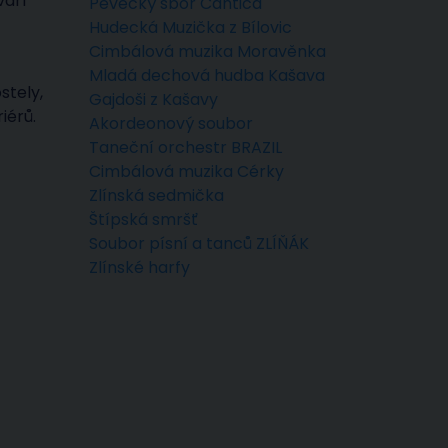
váří
Pěvecký sbor Cantica
Hudecká Muzička z Bílovic
Cimbálová muzika Moravěnka
Mladá dechová hudba Kašava
stely,
Gajdoši z Kašavy
iérů.
Akordeonový soubor
Taneční orchestr BRAZIL
Cimbálová muzika Cérky
Zlínská sedmička
Štípská smršť
Soubor písní a tanců ZLÍŇÁK
Zlínské harfy