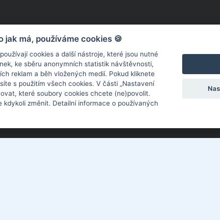
o jak má, používáme cookies 🍪
užívají cookies a další nástroje, které jsou nutné
ek, ke sběru anonymních statistik návštěvnosti,
ních reklam a běh vložených medií. Pokud kliknete
síte s použitím všech cookies. V části „Nastavení
Nas
ovat, které soubory cookies chcete (ne)povolit.
 kdykoli změnit. Detailní informace o používaných
Kotěrova 4395, Zlín 760 01
El
577 018 897
Pr