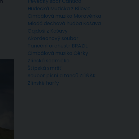
Pěvecký sbor Cantica
em
Hudecká Muzička z Bílovic
Cimbálová muzika Moravěnka
Mladá dechová hudba Kašava
Gajdoši z Kašavy
Akordeonový soubor
Taneční orchestr BRAZIL
Cimbálová muzika Cérky
Zlínská sedmička
Štípská smršť
Soubor písní a tanců ZLÍŇÁK
Zlínské harfy