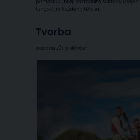
primáškou, hrají rozmanité skladby (nejen 
fungování každého tělesa.
Tvorba
skladba „Čí je děvče“