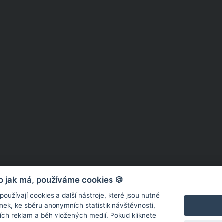
o jak má, používáme cookies 🍪
užívají cookies a další nástroje, které jsou nutné
ek, ke sběru anonymních statistik návštěvnosti,
ních reklam a běh vložených medií. Pokud kliknete