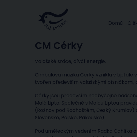
Domů
O š
CM Cérky
Valašské srdce, dívčí energie.
Cimbálová muzika Cérky vznikla v Liptále v
tvořen především valašskými písničkami, al
Cérky jsou především neobyčejně nadšeno
Malá Lipta. Společně s Malou Liptou pravid
(Rožnov pod Radhoštěm, Český Krumlov) a ú
Slovensko, Polsko, Rakousko).
Pod uměleckým vedením Radka Cahlíka a o