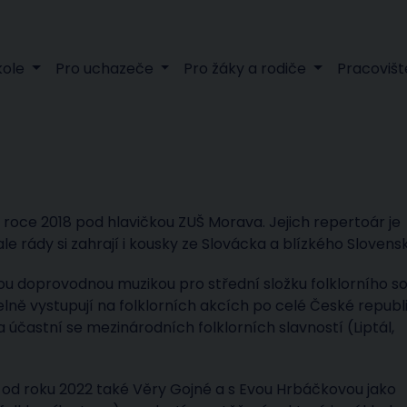
kole
Pro uchazeče
Pro žáky a rodiče
Pracovišt
 roce 2018 pod hlavičkou ZUŠ Morava. Jejich repertoár je
e rády si zahrají i kousky ze Slovácka a blízkého Slovens
u doprovodnou muzikou pro střední složku folklorního s
elně vystupují na folklorních akcích po celé České republ
častní se mezinárodních folklorních slavností (Liptál,
d roku 2022 také Věry Gojné a s Evou Hrbáčkovou jako