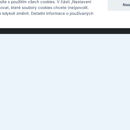
síte s použitím všech cookies. V části „Nastavení
Nas
ovat, které soubory cookies chcete (ne)povolit.
 kdykoli změnit. Detailní informace o používaných
Kotěrova 4395, Zlín 760 01
El
577 018 897
Pr
info@zusmorava.cz
Sp
Ke
Co