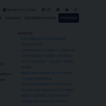
Společnost přátel
EŽK
ě
Soubory
Liptálský smyčec
Přihláška
Soubory:
Cimbálová muzika Malá
Moravěnka
Cimbálová muzika z Jasenné
Cimbálová muzika Jarášek
La Tarantella - soubor staré
ka.
hudby
Malý akordeonový orchestr -
ouboru
Tango Argentino
ice
Žesťový kvintet ZUŠ Morava
Smyčcový komorní orchestr
žáků a učitelů ZUŠ Morava
Young Moravia Jazzband