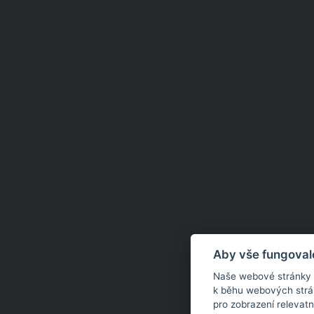
Aby vše fungoval
Naše webové stránky po
k běhu webových strán
pro zobrazení relevat