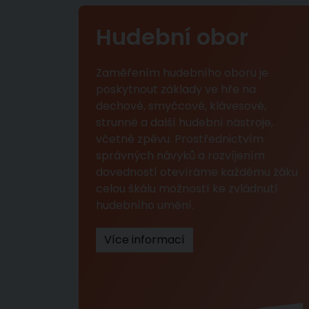
Hudební obor
Zaměřením hudebního oboru je
poskytnout základy ve hře na
dechové, smyčcové, klávesové,
strunné a další hudební nástroje,
včetně zpěvu. Prostřednictvím
správných návyků a rozvíjením
dovedností otevíráme každému žáku
celou škálu možností ke zvládnutí
hudebního umění.
Více informací