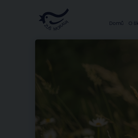
Domů
O š