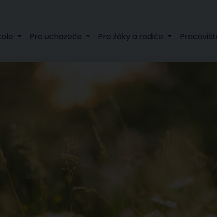
kole
Pro uchazeče
Pro žáky a rodiče
Pracovišt