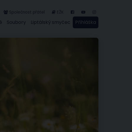
Společnost přátel
EŽK
ě
Soubory
Liptálský smyčec
Přihláška