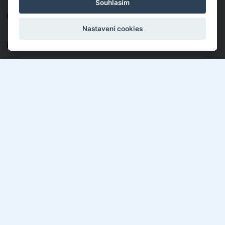
Souhlasím
Kotěrova 4395, Zlín 760 01
577 018 897
Nastavení cookies
info@zusmorava.cz
Elektronická žákovská knížka
Pro učitele
Společnost přátel ZUŠ Morava
Ke stažení
Cookies