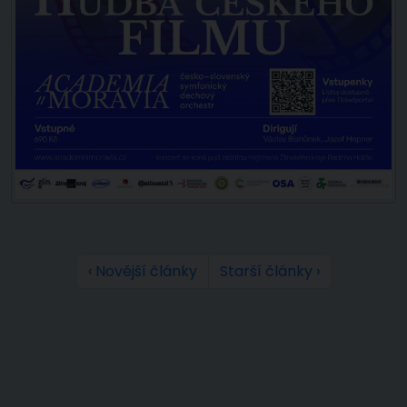
‹ Novější články
Starší články ›