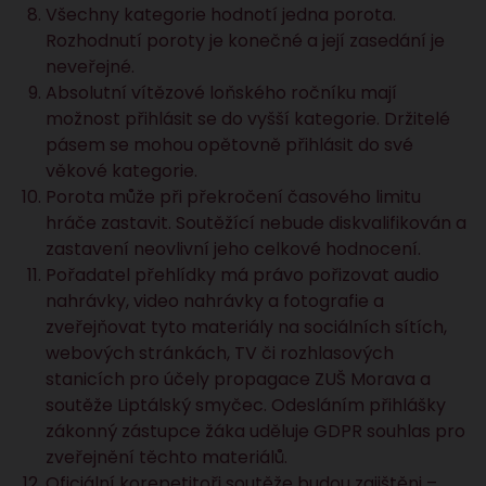
Všechny kategorie hodnotí jedna porota.
Rozhodnutí poroty je konečné a její zasedání je
neveřejné.
Absolutní vítězové loňského ročníku mají
možnost přihlásit se do vyšší kategorie. Držitelé
pásem se mohou opětovně přihlásit do své
věkové kategorie.
Porota může při překročení časového limitu
hráče zastavit. Soutěžící nebude diskvalifikován a
zastavení neovlivní jeho celkové hodnocení.
Pořadatel přehlídky má právo pořizovat audio
nahrávky, video nahrávky a fotografie a
zveřejňovat tyto materiály na sociálních sítích,
webových stránkách, TV či rozhlasových
stanicích pro účely propagace ZUŠ Morava a
soutěže Liptálský smyčec. Odesláním přihlášky
zákonný zástupce žáka uděluje GDPR souhlas pro
zveřejnění těchto materiálů.
Oficiální korepetitoři soutěže budou zajištěni –