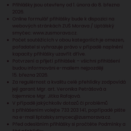
Přihlášky jsou otevřeny od 1. února do 8. března
2026.
Online formulář přihlášky bude k dispozici na
webových stránkách ZUŠ Morava / Liptálský
smyčec:
www.zusmorava.cz
.
Počet soutěžících v obou kategoriích je omezen,
pořadatel si vyhrazuje právo v případě naplnění
kapacity přihlášky uzavřít dříve.
Potvrzení a přijetí přihlášek – všichni přihlášení
budou informováni e-mailem nejpozději
15. března 2026.
Za regulérnost a kvalitu celé přehlídky zodpovídá
její garant Mgr. art. Veronika Petrášová a
tajemnice Mgr. Jitka Rafajová.
V případě jakýchkoliv dotazů či problémů
s přihlášením volejte 733 203 141, popřípadě pište
na e-mail
liptalsky.smycec@
zusmorava.cz
.
Před odesláním přihlášky si pročtěte
Podmínky a