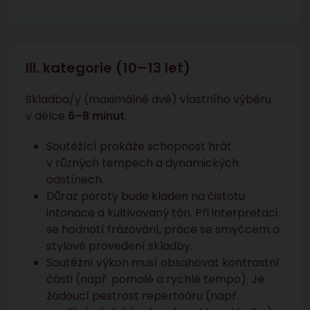
III. kategorie (10–13 let)
Skladba/y (maximálně dvě) vlastního výběru
v délce
6–8 minut
.
Soutěžící prokáže schopnost hrát
v různých tempech a dynamických
odstínech.
Důraz poroty bude kladen na čistotu
intonace a kultivovaný tón. Při interpretaci
se hodnotí frázování, práce se smyčcem a
stylové provedení skladby.
Soutěžní výkon musí obsahovat kontrastní
části (např. pomalé a rychlé tempo). Je
žádoucí pestrost repertoáru (např.