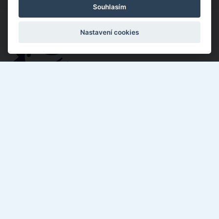
Souhlasím
Nastavení cookies
Kotěrova 4395, Zlín 760 01
577 018 897
info@zusmorava.cz
Elektronická žákovská knížka
Pro učitele
Společnost přátel ZUŠ Morava