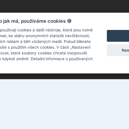
o jak má, používáme cookies 🍪
užívají cookies a další nástroje, které jsou nutné
ek, ke sběru anonymních statistik návštěvnosti,
ních reklam a běh vložených medií. Pokud kliknete
síte s použitím všech cookies. V části „Nastavení
Nas
ovat, které soubory cookies chcete (ne)povolit.
 kdykoli změnit. Detailní informace o používaných
Kotěrova 4395, Zlín 760 01
El
577 018 897
Pr