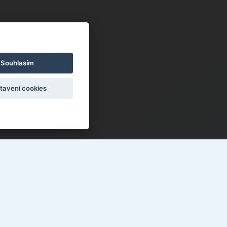
Souhlasím
tavení cookies
ektronická žákovská knížka
o učitele