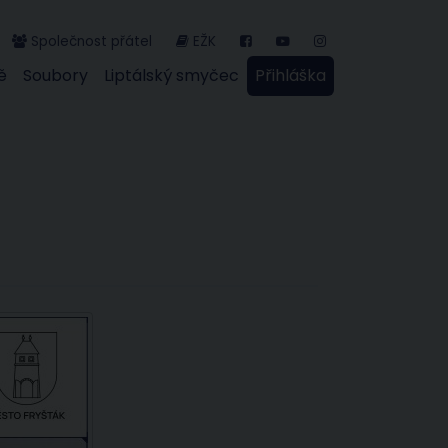
Společnost přátel
EŽK
ě
Soubory
Liptálský smyčec
Přihláška