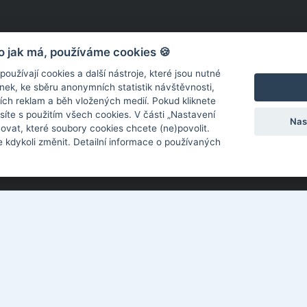
o jak má, používáme cookies 🍪
užívají cookies a další nástroje, které jsou nutné
ek, ke sběru anonymních statistik návštěvnosti,
ních reklam a běh vložených medií. Pokud kliknete
síte s použitím všech cookies. V části „Nastavení
Nas
ovat, které soubory cookies chcete (ne)povolit.
 kdykoli změnit. Detailní informace o používaných
Kotěrova 4395, Zlín 760 01
El
577 018 897
Pr
info@zusmorava.cz
Sp