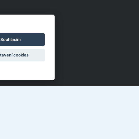
Souhlasím
tavení cookies
ektronická žákovská knížka
o učitele
olečnost přátel ZUŠ Morava