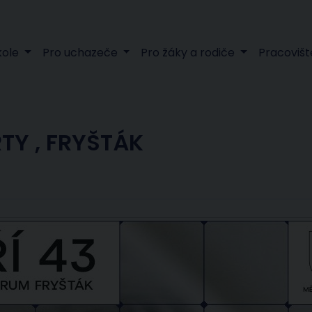
kole
Pro uchazeče
Pro žáky a rodiče
Pracovišt
TY , FRYŠTÁK