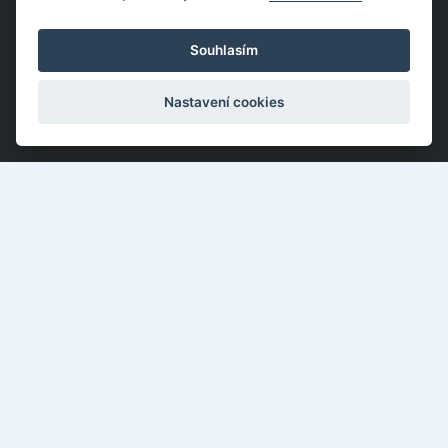
Souhlasím
Nastavení cookies
Kotěrova 4395, Zlín 760 01
577 018 897