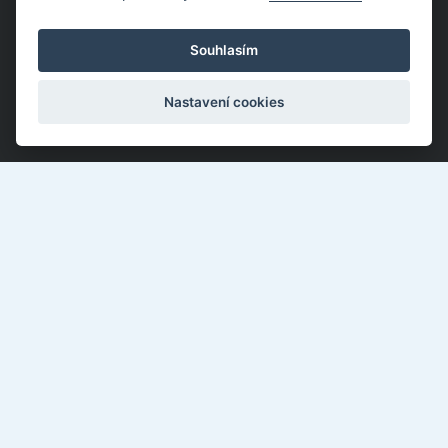
Souhlasím
Nastavení cookies
Kotěrova 4395, Zlín 760 01
577 018 897